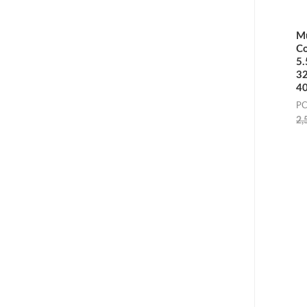
M
Co
5
3
40
PC
2,