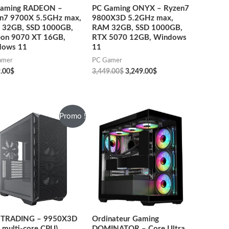
Gaming RADEON –
PC Gaming ONYX – Ryzen7
n7 9700X 5.5GHz max,
9800X3D 5.2GHz max,
32GB, SSD 1000GB,
RAM 32GB, SSD 1000GB,
on 9070 XT 16GB,
RTX 5070 12GB, Windows
dows 11
11
amer
PC Gamer
.00
$
3,449.00
$
3,249.00
$
Promo !
 TRADING – 9950X3D
Ordinateur Gaming
t multi-core CPU)
DOMINATOR – Core Ultra