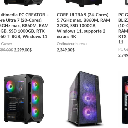
ultimedia PC CREATOR –
CORE ULTRA 9 (24-Cores)
PC G
re Ultra 7 (20-Cores),
5.7GHz max, B860M, RAM
BLIZ
.5GHz max, B860M, RAM
32GB, SSD 1000GB,
(10-
2GB, SSD 1000GB, RTX
Windows 11, supporte 2
RAM 
60 Ti 8GB, Windows 11
écrans 4K
RTX 
11
 Gamer
Ordinateur bureau
PC G
599.00
$
2,299.00
$
2,349.00
$
2,749