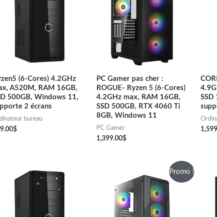
zen5 (6-Cores) 4.2GHz
PC Gamer pas cher :
CORE
ax, A520M, RAM 16GB,
ROGUE- Ryzen 5 (6-Cores)
4.9G
SD 500GB, Windows 11,
4.2GHz max, RAM 16GB,
SSD 
pporte 2 écrans
SSD 500GB, RTX 4060 Ti
supp
8GB, Windows 11
dinateur bureau
Ordin
PC Gamer
9.00
$
1,599
1,399.00
$
Promo !