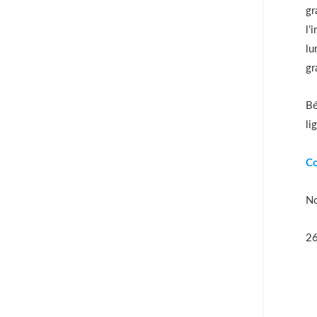
gr
l’
lu
gr
Bé
li
Co
No
26