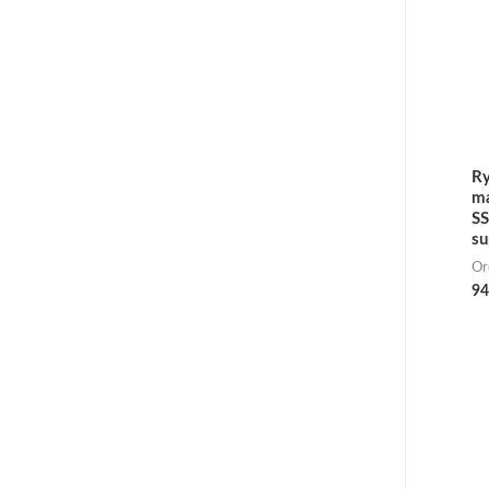
Ry
m
S
su
Or
94