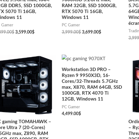
2GB DDR5, SSD 1000GB,
RAM 32GB, SSD 1000GB,
5.7G
X 5070 Ti 16GB,
RTX 5070 Ti 16GB,
64GB
indows 11
Windows 11
Wind
écra
 Gamer
PC Gamer
Tradi
899.00
$
3,599.00
$
3,999.00
$
3,699.00
$
3,999
Workstation 3D PRO –
Ryzen 9 9950X3D, 16-
Cores/32-Threads 5.7GHz
max, X870, RAM 64GB, SSD
1000GB, RTX 4070 Ti
12GB, Windows 11
PC Gamer
4,499.00
$
C gaming TOMAHAWK –
Ordi
re Ultra 7 (20-Cores)
– Ry
.5GHz max, Z890, RAM
Thre