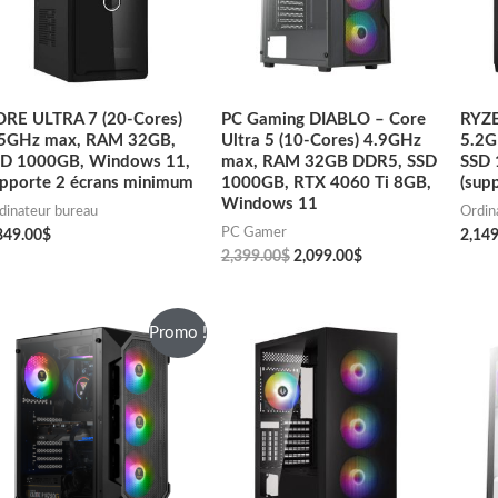
RE ULTRA 7 (20-Cores)
PC Gaming DIABLO – Core
RYZE
.5GHz max, RAM 32GB,
Ultra 5 (10-Cores) 4.9GHz
5.2G
SD 1000GB, Windows 11,
max, RAM 32GB DDR5, SSD
SSD 
pporte 2 écrans minimum
1000GB, RTX 4060 Ti 8GB,
(supp
Windows 11
dinateur bureau
Ordin
PC Gamer
849.00
$
2,149
2,399.00
$
2,099.00
$
Promo !