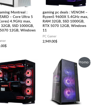
aming Montreal :
gaming pc deals : VENOM –
ZARD – Core Ultra 5
Ryzen5 9600X 5.4GHz max,
Cores) 4.9GHz max,
RAM 32GB, SSD 1000GB,
32GB, SSD 1000GB,
RTX 5070 12GB, Windows
5070 12GB, Windows
11
PC Gamer
amer
2,949.00
$
.00
$
Promo !