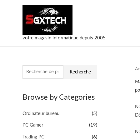
votre magasin informatique depuis 2005
Ac
R
Recherche
e
Ma
c
po
Browse by Categories
h
No
e
Ordinateur bureau
(5)
Dé
r
PC Gamer
(19)
c
No
h
Trading PC
(6)