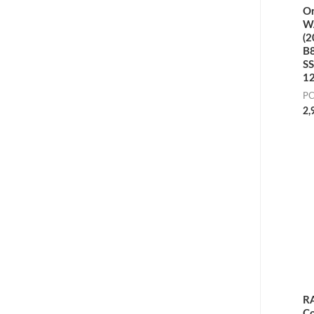
Or
W
(2
B
S
1
PC
2,
RA
Co