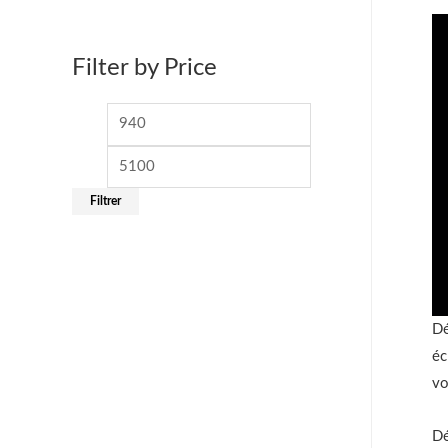
e
p
Filter by Price
o
u
r
:
Filtrer
Dé
éc
vo
Dé