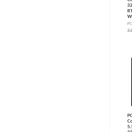
3
RT
W
PC
3,
P
Co
5