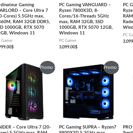
dinateur Gaming
PC Gaming VANGUARD –
PC 
ARLORD – Core Ultra 7
Ryzen 7800X3D, 8-
Ryze
0-Cores) 5.5GHz max,
Cores/16-Threads 5GHz
RAM 
860M, RAM 32GB DDR5,
max, RAM 32GB, SSD
Rade
SD 1000GB, RTX 5070
1000GB, RTX 5070 12GB,
Win
2GB, Windows 11
Windows 11
PC G
 Gamer
PC Gamer
3,099
999.00
$
3,099.00
$
Promo !
Promo !
IDER – Core Ultra 7 (20-
PC Gaming SUPRA – Ryzen7
PRO
res) 5.5GHz max, RAM
9800X3D 5.2GHz max,
(bes