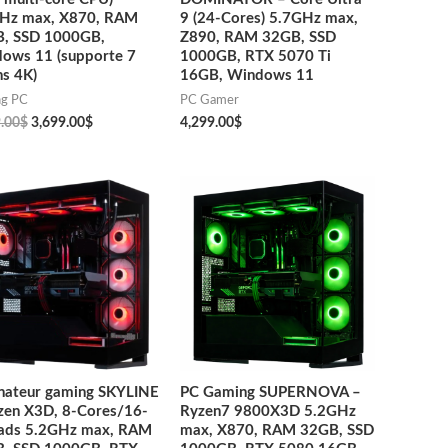
Hz max, X870, RAM
9 (24-Cores) 5.7GHz max,
, SSD 1000GB,
Z890, RAM 32GB, SSD
ows 11 (supporte 7
1000GB, RTX 5070 Ti
ns 4K)
16GB, Windows 11
ng PC
PC Gamer
.00
$
3,699.00
$
4,299.00
$
nateur gaming SKYLINE
PC Gaming SUPERNOVA –
zen X3D, 8-Cores/16-
Ryzen7 9800X3D 5.2GHz
ads 5.2GHz max, RAM
max, X870, RAM 32GB, SSD