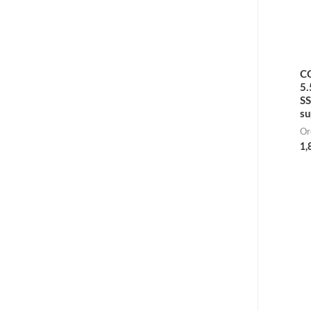
CO
5
S
su
Or
1,