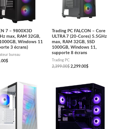
N 7 – 9800X3D
Trading PC FALCON – Core
Hz max, RAM 32GB,
ULTRA 7 (20-Cores) 5.5GHz
1000GB, Windows 11
max, RAM 32GB, SSD
orte 3 écrans)
1000GB, Windows 11,
supporte 8 écrans
ateur bureau
Trading PC
.00
$
2,399.00
$
2,299.00
$