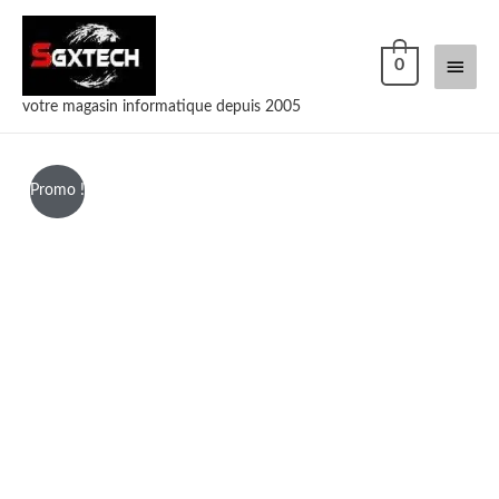
Men
0
princi
votre magasin informatique depuis 2005
Promo !