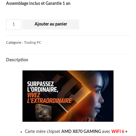
Assemblage inclus et Garantie 1 an
quantité
Ajouter au panier
de
PRO
Catégorie :
Trading PC
TRADING
-
Description
9950X3D
(best
multi-
core
CPU)
5.7GHz
max,
X870,
RAM
64GB,
Carte mère chipset
AMD X870 GAMING
avec
WIFI 6
+