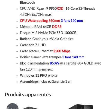
SSD
Bluetooth
1000GB,
CPU AMD
Ryzen 9 9950
X3D
16-Core 32-Threads
Windows
4.3GHz (5.7GHz max)
11
CPU Watercooling 360mm
3 fans 120 mm
(supporte
Mémoire RAM
64GB
DDR5
7
Disque M.2 NVMe PCIe
SSD 1000GB
écrans
Radeon
Graphics +
nVidia
Graphics
4K)
Carte
son 7.1 HD
Carte réseau
Ethernet
2500 Mbps
Boitier Gamer
vitre trempée
3 fans 140 mm
Bloc d’alimentation
850W
atts certifié
80+ GOLD
avec
fan 120mm silencieux
Windows 11 PRO
64bits
Assemblage inclus et Garantie 1 an
Produits apparentés
Promo !