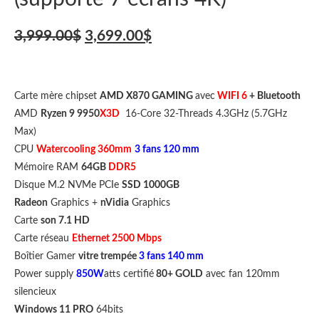
3,999.00
$
3,699.00
$
Carte mère chipset
AMD X870 GAMING
avec
WIFI 6
+ Bluetooth
AMD
Ryzen 9 9950
X3D
16-Core 32-Threads 4.3GHz (5.7GHz
Max)
CPU
Watercooling 360mm
3 fans 120 mm
Mémoire RAM
64GB
DDR5
Disque M.2 NVMe PCIe
SSD 1000GB
Radeon
Graphics +
nVidia
Graphics
Carte
son 7.1 HD
Carte réseau
Ethernet 2500 Mbps
Boîtier Gamer
vitre trempée
3 fans 140 mm
Power supply
850W
atts certifié
80+ GOLD
avec fan 120mm
silencieux
Windows 11 PRO
64bits