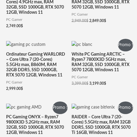
Cores) 4.9GHz max, RAM
RAM 32GB, SSD 1000GB, RTX
32GB, SSD 1000GB, RTX 5070
5070 12GB, Windows 11
12GB, Windows 11
PC Gamer
PC Gamer
2,949.00
$
2,849.00
$
2,749.00
$
Promo !
Ordinateur Gaming WARLORD
White PC Gaming ARCTIC –
– Core Ultra 7 (20-Cores)
Ryzen7 7800X3D 5GHz max,
5.5GHz max, B860M, RAM
RAM 32GB, SSD 1000GB, RTX
32GB DDR5, SSD 1000GB,
5070 12GB, Windows 11
RTX 5070 12GB, Windows 11
PC Gamer
PC Gamer
3,399.00
$
3,199.00
$
2,999.00
$
Promo !
Promo !
PC Gaming ONYX – Ryzen7
RAIDER – Core Ultra 7 (20-
9800X3D 5.2GHz max, RAM
Cores) 5.5GHz max, RAM 32GB
32GB, SSD 1000GB, RTX 5070
DDR5, SSD 1000GB, RTX 5070
12GB, Windows 11
Ti 16GB, Windows 11