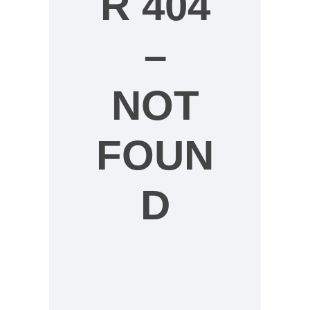
R 404
–
NOT
FOUN
D